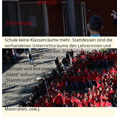
prinzip
Entstehung
Seit dem Schuljahr 2008/09 findet man an unserer
Schule keine Klassenräume mehr. Stattdessen sind die
vorhandenen Unterrichtsräume den Lehrerinnen und
Lehrern zugeordnet worden. Das bedeutet, dass die
Schülerinnen und Schüler zum Ende der
Unterrichtsstunde in der Regel den Unterrichtsraum
wechseln und ihre jeweiligen Fachlehrer:innen als
„Gäste“ aufsuchen.Jede Klasse behält jedoch einen
„Stammraum“ bei ihrem Klassenlehrer. Hier haben die
Schüler Vorzugsrechte, d.h. sie gestalten den
Unterrichtsraum auch nach ihren Bedürfnissen (z.B.
Klassenfotos, Urkunden, Klassenregeln,
Geburtstagskalender, Lagerung bestimmter
Materialien, usw.).