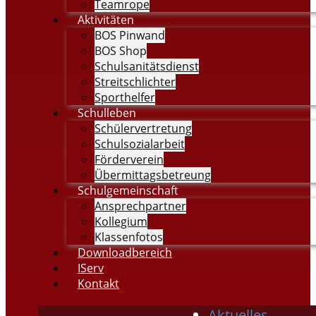
Teamrope
Aktivitäten
BOS Pinwand
BOS Shop
Schulsanitätsdienst
Streitschlichter
Sporthelfer
Schulleben
Schülervertretung
Schulsozialarbeit
Förderverein
Übermittagsbetreung
Schulgemeinschaft
Ansprechpartner
Kollegium
Klassenfotos
Downloadbereich
IServ
Kontakt
Aktuelles