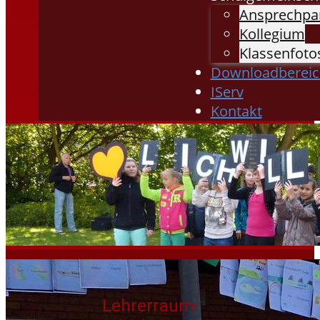
Ansprechpa
Kollegium
Klassenfoto
Downloadbereic
IServ
Kontakt
Lehrerraum-