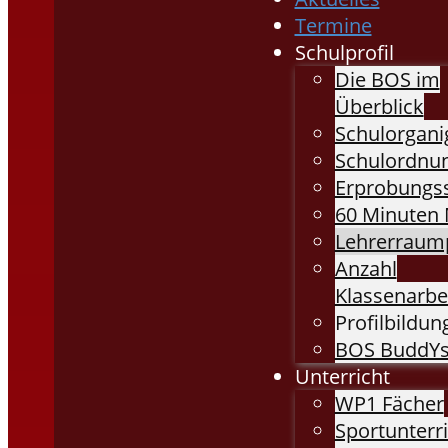
Termine
Schulprofil
Die BOS im
Überblick
Schulorgan
Schulordnu
Erprobungs
60 Minuten 
Lehrerraump
Anzahl
Klassenarbe
Profilbildung
BOS BuddY
Unterricht
WP1 Fächer
Sportunterr