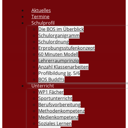
Aktuelles
Termine
Schulprofil
Die BOS im Überblick
Schulorganigramm
Schulordnung
Erprobungsstufenkonzept
60 Minuten Modell
Lehrerraumprinzip
Anzahl Klassenarbeiten
Profilbildung Jg. 5/6
BOS BuddYs
Unterricht
WP1 Fächer
Sportunterricht
Berufsvorbereitung
Methodenkompetenz
Medienkompetenz
Soziales Lernen