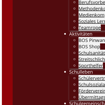
Berufsvorbe
Methodenk
Medienkom
Soziales Le
Teamrope
Aktivitäten
BOS Pinwa
BOS Shop
Schulsanitä
Streitschlich
Sporthelfer
Schulleben
Schülervert
Schulsoziala
Förderverei
Übermittag
Schulgemeinsch