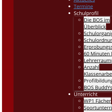
Termine
Schulprofil
Die BOS im
Überblick
Schulorgan
Schulordnu
Erprobungs
60 Minuten 
Lehrerraump
Anzahl
Klassenarbe
Profilbildung
BOS BuddY
Unterricht
WP1 Fächer
Sportunterr