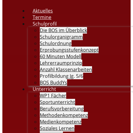
Aktuelles
Termine
Schulprofil
Die BOS im Überblick
Schulorganigramm
Schulordnung
Erprobungsstufenkonzept
60 Minuten Modell
Lehrerraumprinzip
Anzahl Klassenarbeiten
Profilbildung Jg. 5/6
BOS BuddYs
Unterricht
WP1 Fächer
Sportunterricht
Berufsvorbereitung
Methodenkompetenz
Medienkompetenz
Soziales Lernen