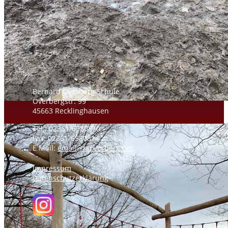
Bernard Overberg Schule
Overbergstr. 99
45663 Recklinghausen
Tel.: 02361/6580810
Fax: 02361/6580814
E Mail:
email@rsoverberg.net
Impressum
Datenschutzerklärung