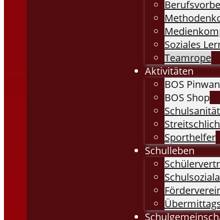
Berufsvorbe
Methodenk
Medienkom
Soziales Le
Teamrope
Aktivitäten
BOS Pinwa
BOS Shop
Schulsanitä
Streitschlich
Sporthelfer
Schulleben
Schülervert
Schulsoziala
Förderverei
Übermittag
Schulgemeinsch