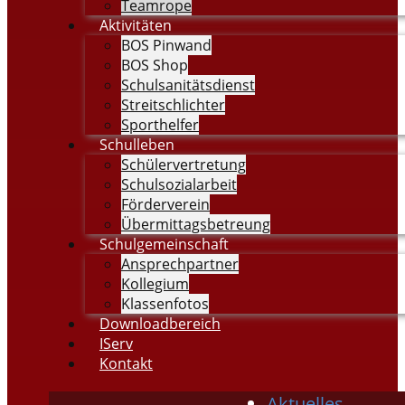
Teamrope
Aktivitäten
BOS Pinwand
BOS Shop
Schulsanitätsdienst
Streitschlichter
Sporthelfer
Schulleben
Schülervertretung
Schulsozialarbeit
Förderverein
Übermittagsbetreung
Schulgemeinschaft
Ansprechpartner
Kollegium
Klassenfotos
Downloadbereich
IServ
Kontakt
Aktuelles