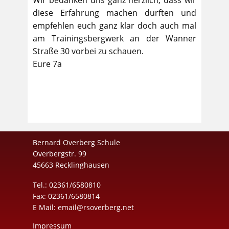
Wir bedanken uns ganz herzlich, dass wir
diese Erfahrung machen durften und
empfehlen euch ganz klar doch auch mal
am Trainingsbergwerk an der Wanner
Straße 30 vorbei zu schauen.
Eure 7a
Bernard Overberg Schule
Overbergstr. 99
45663 Recklinghausen
Tel.: 02361/6580810
Fax: 02361/6580814
E Mail:
email@rsoverberg.net
Impressum