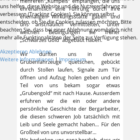
mehreren „Kumpels“ empfangen, die uns
uns helfen, diese Website und die Nutzererfahrung zu
ehrenamtlich eine Führung durch Ihre
verbessern (Tracking Cookies). Sie können selbst
ehemaligen Wirkungsstätte gaben und
entscheiden, ob Sie die Cookies zulassen möchten. Bitte
uns anschaulich vermittelten, unter
beachten Sie, dass bei einer Ablehnung womöglich nicht
welchen Bedingungen sie früher
mehr alle Funktionalitäten der Seite zur Verfügung stehen.
„Schwarzes Gold“ abgebaut haben.
Akzeptieren
Ablehnen
Wir durften uns in diverse
Weitere Informationen
|
Impressum
Grubenfahrzeuge quetschen, gebückt
durch Stollen laufen, Signale zum Tür
öffnen und Aufzug holen geben und ein
Teil von uns bekam sogar etwas
„Grubengold“ mit nach Hause. Ausserdem
erfuhren wir die ein oder andere
persönliche Geschichte der Bergarbeiter,
die diesen schweren Job tatsächlich mit
Leib und Seele gemacht haben… Für den
Großteil von uns unvorstellbar…