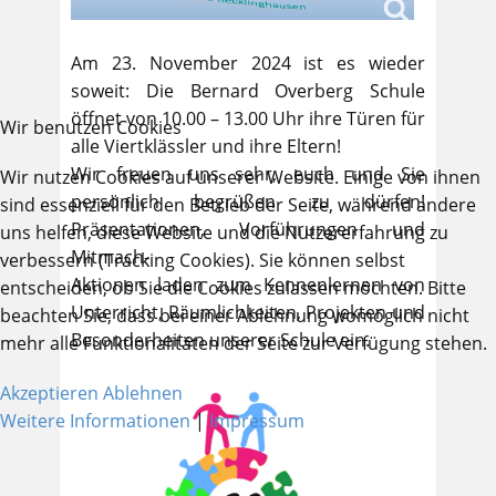
Am 23. November 2024 ist es wieder
soweit: Die Bernard Overberg Schule
öffnet von 10.00 – 13.00 Uhr ihre Türen für
Wir benutzen Cookies
alle Viertklässler und ihre Eltern!
Wir freuen uns sehr, euch und Sie
Wir nutzen Cookies auf unserer Website. Einige von ihnen
persönlich begrüßen zu dürfen!
sind essenziell für den Betrieb der Seite, während andere
Präsentationen, Vorführungen und
uns helfen, diese Website und die Nutzererfahrung zu
Mitmach-
verbessern (Tracking Cookies). Sie können selbst
Aktionen laden zum Kennenlernen von
entscheiden, ob Sie die Cookies zulassen möchten. Bitte
Unterricht, Räumlichkeiten, Projekten und
beachten Sie, dass bei einer Ablehnung womöglich nicht
Besonderheiten unserer Schule ein.
mehr alle Funktionalitäten der Seite zur Verfügung stehen.
Akzeptieren
Ablehnen
Weitere Informationen
|
Impressum