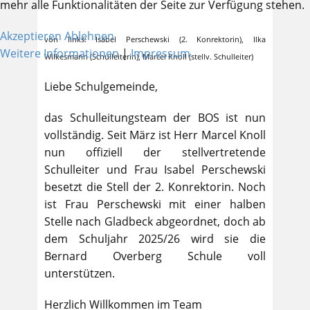
mehr alle Funktionalitäten der Seite zur Verfügung stehen.
Akzeptieren
Ablehnen
von links: Isabel Perschewski (2. Konrektorin), Ilka
Weitere Informationen
|
Impressum
Wilkesmann (Schulleiterin), Marcel Knoll (stellv. Schulleiter)
Liebe Schulgemeinde,
das Schulleitungsteam der BOS ist nun
vollständig. Seit März ist Herr Marcel Knoll
nun offiziell der stellvertretende
Schulleiter und Frau Isabel Perschewski
besetzt die Stell der 2. Konrektorin. Noch
ist Frau Perschewski mit einer halben
Stelle nach Gladbeck abgeordnet, doch ab
dem Schuljahr 2025/26 wird sie die
Bernard Overberg Schule voll
unterstützen.
Herzlich Willkommen im Team