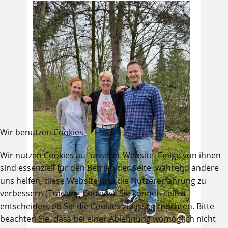
Wir benutzen Cookies
Wir nutzen Cookies auf unserer Website. Einige von ihnen
sind essenziell für den Betrieb der Seite, während andere
uns helfen, diese Website und die Nutzererfahrung zu
verbessern (Tracking Cookies). Sie können selbst
entscheiden, ob Sie die Cookies zulassen möchten. Bitte
beachten Sie, dass bei einer Ablehnung womöglich nicht