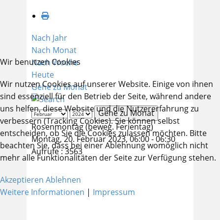
Nach Jahr
Nach Monat
Wir benutzen Cookies
Nach Woche
Heute
Wir nutzen Cookies auf unserer Website. Einige von ihnen
Gehe zu Monat
sind essenziell für den Betrieb der Seite, während andere
uns helfen, diese Website und die Nutzererfahrung zu
Gehe zu Monat
verbessern (Tracking Cookies). Sie können selbst
Rosenmontag (beweg. Ferientag)
entscheiden, ob Sie die Cookies zulassen möchten. Bitte
Montag, 20. Februar 2023, 06:00 - 06:30
beachten Sie, dass bei einer Ablehnung womöglich nicht
Aufrufe
: 3563
mehr alle Funktionalitäten der Seite zur Verfügung stehen.
Akzeptieren
Ablehnen
Weitere Informationen
|
Impressum