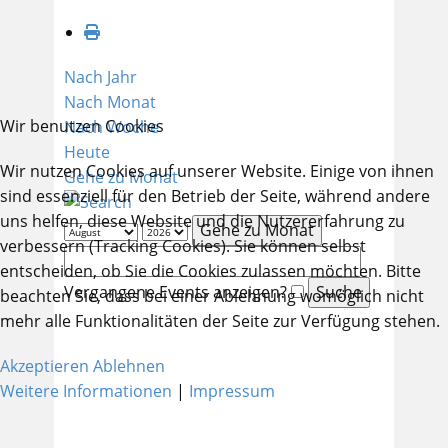
Nach Jahr
Nach Monat
Wir benutzen Cookies
Nach Woche
Heute
Wir nutzen Cookies auf unserer Website. Einige von ihnen
Gehe zu Monat
sind essenziell für den Betrieb der Seite, während andere
uns helfen, diese Website und die Nutzererfahrung zu
Gehe zu Monat
verbessern (Tracking Cookies). Sie können selbst
entscheiden, ob Sie die Cookies zulassen möchten. Bitte
Vergangene Events anzeigen?
beachten Sie, dass bei einer Ablehnung womöglich nicht
mehr alle Funktionalitäten der Seite zur Verfügung stehen.
Akzeptieren
Ablehnen
Weitere Informationen
|
Impressum