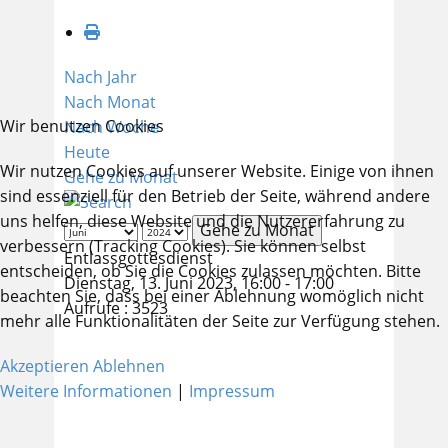
Nach Jahr
Nach Monat
Wir benutzen Cookies
Nach Woche
Heute
Wir nutzen Cookies auf unserer Website. Einige von ihnen
Gehe zu Monat
sind essenziell für den Betrieb der Seite, während andere
uns helfen, diese Website und die Nutzererfahrung zu
Gehe zu Monat
verbessern (Tracking Cookies). Sie können selbst
Entlassgottesdienst
entscheiden, ob Sie die Cookies zulassen möchten. Bitte
Dienstag, 13. Juni 2023, 16:00 - 17:00
beachten Sie, dass bei einer Ablehnung womöglich nicht
Aufrufe
: 3523
mehr alle Funktionalitäten der Seite zur Verfügung stehen.
Akzeptieren
Ablehnen
Weitere Informationen
|
Impressum