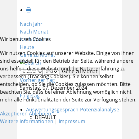
Nach Jahr
Nach Monat
Wir benutzen Cookies
Nach Woche
Heute
Wir nutzen Cookies auf unserer Website. Einige von ihnen
Gehe zu Monat
sind essenziell für den Betrieb der Seite, während andere
uns helfen, diese Website und die Nutzererfahrung zu
Gehe zu Monat
verbessern (Tracking Cookies). Sie können selbst
Vorheriger Tag
entscheiden, ob Sie die Cookies zulassen möchten. Bitte
Samstag, 07. Dezember 2024
beachten Sie, dass bei einer Ablehnung womöglich nicht
Folgetag
mehr alle Funktionalitäten der Seite zur Verfügung stehen.
Auswertungsgespräch Potenzialanalyse
Akzeptieren
Ablehnen
:: DEFAULT
Weitere Informationen
|
Impressum