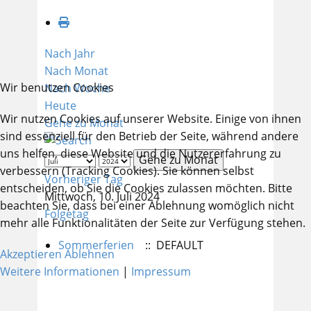
Nach Jahr
Nach Monat
Wir benutzen Cookies
Nach Woche
Heute
Wir nutzen Cookies auf unserer Website. Einige von ihnen
Gehe zu Monat
sind essenziell für den Betrieb der Seite, während andere
uns helfen, diese Website und die Nutzererfahrung zu
Gehe zu Monat
verbessern (Tracking Cookies). Sie können selbst
Vorheriger Tag
entscheiden, ob Sie die Cookies zulassen möchten. Bitte
Mittwoch, 10. Juli 2024
beachten Sie, dass bei einer Ablehnung womöglich nicht
Folgetag
mehr alle Funktionalitäten der Seite zur Verfügung stehen.
Sommerferien
:: DEFAULT
Akzeptieren
Ablehnen
Weitere Informationen
|
Impressum