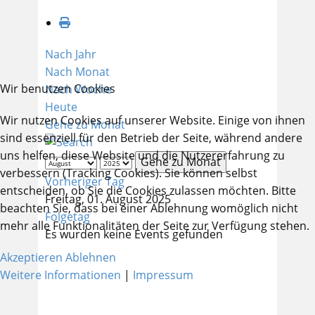
Nach Jahr
Nach Monat
Wir benutzen Cookies
Nach Woche
Heute
Wir nutzen Cookies auf unserer Website. Einige von ihnen
Gehe zu Monat
sind essenziell für den Betrieb der Seite, während andere
uns helfen, diese Website und die Nutzererfahrung zu
Gehe zu Monat
verbessern (Tracking Cookies). Sie können selbst
Vorheriger Tag
entscheiden, ob Sie die Cookies zulassen möchten. Bitte
Freitag, 01. August 2025
beachten Sie, dass bei einer Ablehnung womöglich nicht
Folgetag
mehr alle Funktionalitäten der Seite zur Verfügung stehen.
Es wurden keine Events gefunden
Akzeptieren
Ablehnen
Weitere Informationen
|
Impressum