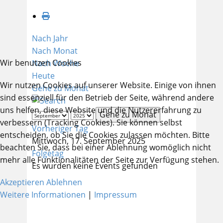
Nach Jahr
Nach Monat
Wir benutzen Cookies
Nach Woche
Heute
Wir nutzen Cookies auf unserer Website. Einige von ihnen
Gehe zu Monat
sind essenziell für den Betrieb der Seite, während andere
uns helfen, diese Website und die Nutzererfahrung zu
Gehe zu Monat
verbessern (Tracking Cookies). Sie können selbst
Vorheriger Tag
entscheiden, ob Sie die Cookies zulassen möchten. Bitte
Mittwoch, 17. September 2025
beachten Sie, dass bei einer Ablehnung womöglich nicht
Folgetag
mehr alle Funktionalitäten der Seite zur Verfügung stehen.
Es wurden keine Events gefunden
Akzeptieren
Ablehnen
Weitere Informationen
|
Impressum