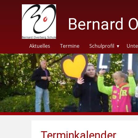
Bernard O
Aktuelles
Termine
Schulprofil
Unte
Terminkalender