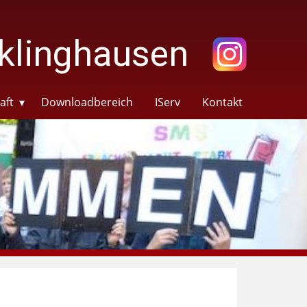
klinghausen
aft
Downloadbereich
IServ
Kontakt