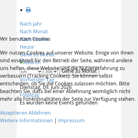
Nach Jahr
Nach Monat
Wir benutzen Cookies
Nach Woche
Heute
Wir nutzen Cookies auf unserer Website. Einige von ihnen
Gehe zu Monat
sind essenziell für den Betrieb der Seite, während andere
uns helfen, diese Website und die Nutzererfahrung zu
Gehe zu Monat
verbessern (Tracking Cookies). Sie können selbst
Vorheriger Tag
entscheiden, ob Sie die Cookies zulassen möchten. Bitte
Dienstag, 09. Juni 2026
beachten Sie, dass bei einer Ablehnung womöglich nicht
Folgetag
mehr alle Funktionalitäten der Seite zur Verfügung stehen.
Es wurden keine Events gefunden
Akzeptieren
Ablehnen
Weitere Informationen
|
Impressum